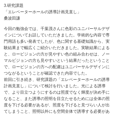
3.研究課題
「エレベーターホールの誘導計画見直し」
桑波田謙
今回の勉強会では、千葉茂さんに色彩のユニバーサルデザ
インについてお話していただきました。学術的な内容で専
門用語も多い発表でしたが、色に関する基礎知識から、実
験結果まで幅広くご紹介いただきました。実験結果による
と、ロービジョンの方が見やすい色の組み合わせは、ノー
マルビジョンの方も見やすいという結果だったということ
で、ロービジョンの方への配慮はユニバーサルデザインに
つながるということが確認できた内容でした。
前回に引き続き、研究課題の「エレベーターホールの誘導
計画見直し」について検討を行いました。光による誘導
で、より目立つようにするのは照度でなく輝度が決め手に
なること、また誘導の照明を目立たせるためには全体の照
度を下げる必要があるが、照度を下げると見づらい人が出
てしまうこと、照明以外にも空間全体で誘導する必要があ