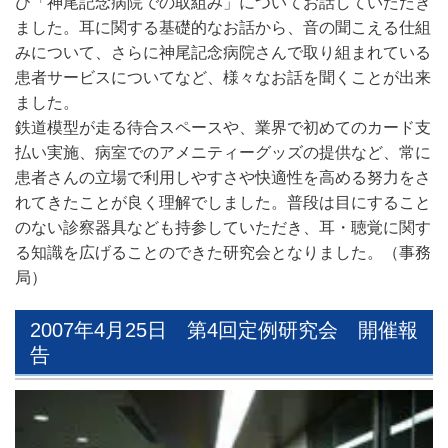
び「神尾記念病院での取組み」についてお話していただき
ました。耳に関する基礎的なお話から、音の聞こえる仕組
みについて、さらに神尾記念病院さんで取り組まれている
患者サービスについてなど、様々なお話を聞くことが出来
ました。
鉄道模型が走る待合スペースや、業界で初めてのカード支
払い実施、病室でのアメニティーグッズの提供など、常に
患者さんの立場で利用しやすさや快適性を高める努力をさ
れてきたことが良く理解でしました。普段は目にすること
のない診察器具なども持参していただき、耳・聴覚に関す
る知識を広げることのできた研究会となりました。（事務
局）
2007年4月25日 第4回定例研究会 開催報
告