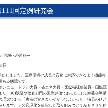
第111回定例研究会
心と信頼への道程―
」
部長
果たしました。
医療環境の成長と変化に対応できるよう機能毎
徴ある病院です。
ボンニュートラル大賞・省エネ大賞・医療福祉建築賞・
国際医
また、
JCI認証や検査部門の国際評価であるISO15189受審準備
の理念である「患者の皆さまがかかってよかった、
職員のひと
造ります。
」の具現化を目指した取り組みついて紹介させて頂