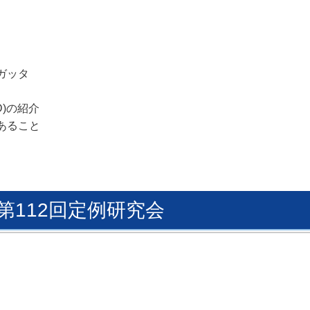
ガッタ
D)の紹介
あること
 第112回定例研究会