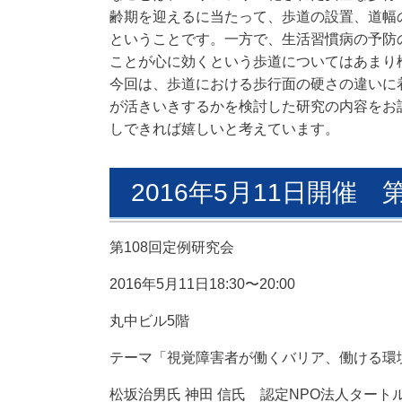
齢期を迎えるに当たって、歩道の設置、道幅
ということで
す。一方で、生活習慣病の
予防
ことが心に効くという歩道
についてはあまり
今
回
は、歩道における歩行面の硬さの違いに
が活きいきするかを検討した研究の内容をお
しできれば嬉しいと考えています。
2016年5月11日開催 
第108回定例研究会
2016年5月11日18:30〜20:00
丸中ビル5階
テーマ「
視覚障害者が働くバリア、働ける環
松坂治男氏 神田 信氏
認定NPO法人タート