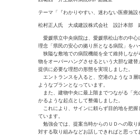
テーマ「
『わかりやすい、迷わない医療施設
松村正人
氏
大成建設株式会社 設計本部 
愛媛県立中央病院は、愛媛県松山市の中心に
理念「県民の安心の
拠り所となる病院」をハ
狭隘な敷地での病院機能を全て維持しなが
物をオーバーハングさせる
と
いう大胆な建替
提供に必要な理想の形態を実現しました。
エントランスを入ると、空港のような３層
ようなプランとなっています。
また、建物中央に最上階までつながる「光
かるような起点として整備
しました。
これにより、サインに頼らず目的地を把握
ています。
勉強会では、提案当時からのＵＤへの取り
対する取り組みなどお話しでき
ればと思って