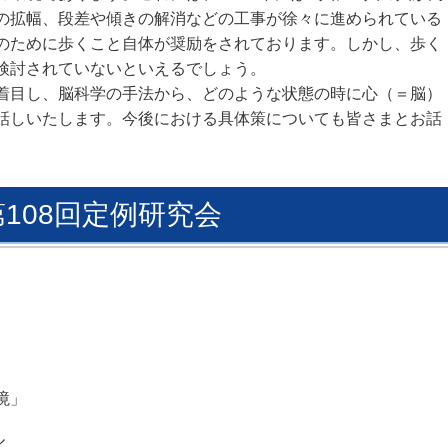
の拡幅、
段差や傾きの解消などの工事が徐々に進められている
のために歩くこと自体が奨励をされております。しかし、
歩く
検討されていないといえるでしょう。
着目し、
脳科学の手法から、どのような状態の時
に心（＝脳）
話しいたします。
今後における具体策
についても皆さまとお話
第108回定例研究会
境
」
ル