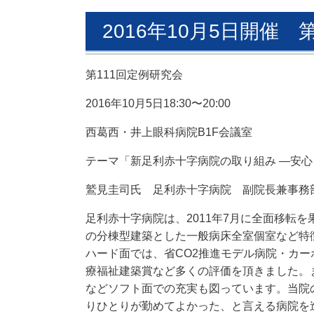
2016年10月5日開催 
第111回定例研究会
2016年10月5日18:30〜20:00
西葛西・井上眼科病院B1F会議室
テーマ「
新足利赤十字病院の取り組み ―安
鷲見圭司
氏
足利赤十字病院 副院長兼事務
足利赤十字病院は、2011年7月に全面移転を
の分棟型建築とした
一般病床全室個室など特
ハード面では、省CO2推進モデル病院・
カー
療福祉建築賞など多くの評価を頂きました。
などソフト面での充実も図っています。
当院
りひとりが勤めてよかった、と言える病院を