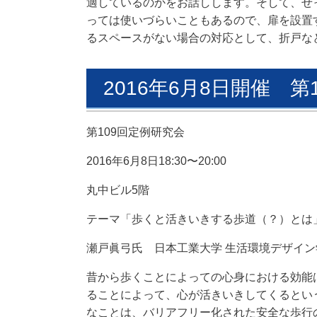
適しているのかをお話しします。
そして、
せ
っ
ては使いづらいこともあるので、
扉を設置
るスペースがない場合の対応として、
折戸な
2016年6月8日開催 第
第109回定例研究会
2016年6月8日18:30〜20:00
丸中ビル5階
テーマ「歩くと活きいきする歩道（？）とは
瀬戸眞弓氏
日本工業大学 生活環境デザイン
昔から歩くことによっての心身における効能
ることによって、
心が活きいきしてくるとい
なことは、
バリアフリー化された安全な歩行