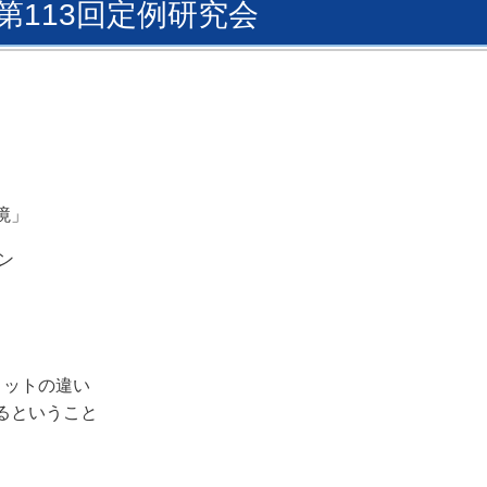
 第113回定例研究会
境」
ン
ヨットの違い
るということ