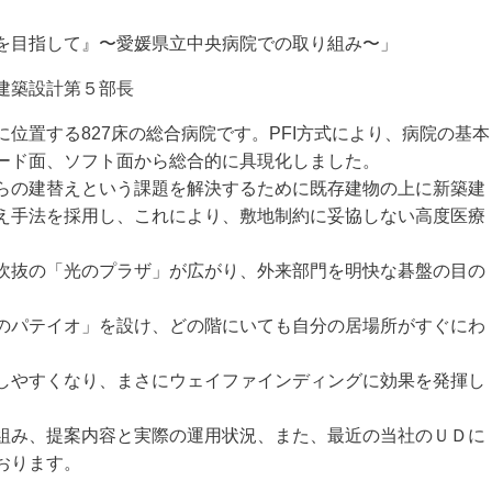
を目指
して』〜愛媛県立中央病院での取り組み〜
」
建築設計第５部長
位置する827床の
総合病院です。PFI方式により、病院の基本
ード面、ソフト面から総合的に具現化し
ました。
らの建替えという課題
を解決するために既存建物の上に新築建
え手法を採用し、これにより、敷地制約に妥協しな
い高度医療
吹抜の「光のプラザ」が
広がり、
外来部門を明快な碁盤の目の
のパテイオ」を設け、
どの階にいても自分の居場所がすぐにわ
しやすくなり、まさに
ウェイファインディングに効果を発揮し
組み、提案内容と実際の
運用状況、また、
最近の当社のＵＤに
おります。