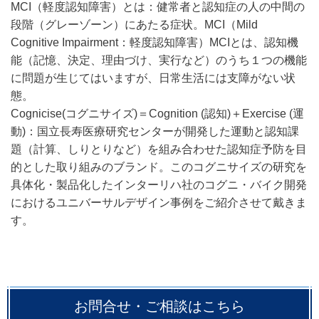
MCI（軽度認知障害）とは：健常者と認知症の人の中間の
段階（グレーゾーン）にあたる症状。MCI（Mild
Cognitive Impairment：軽度認知障害）MCIとは、認知機
能（記憶、決定、理由づけ、実行など）のうち１つの機能
に問題が生じてはいますが、日常生活には支障がない状
態。
Cognicise(コグニサイズ)＝Cognition (認知)＋Exercise (運
動)：国立長寿医療研究センターが開発した運動と認知課
題（計算、しりとりなど）を組み合わせた認知症予防を目
的とした取り組みのブランド。このコグニサイズの研究を
具体化・製品化したインターリハ社のコグニ・バイク開発
におけるユニバーサルデザイン事例をご紹介させて戴きま
す。
お問合せ・ご相談はこちら