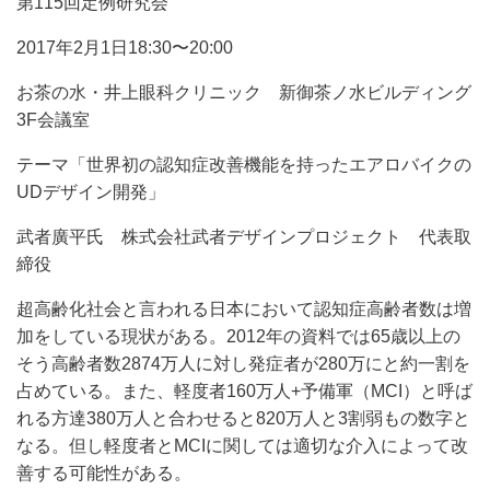
第115回定例研究会
2017年2月1日18:30〜20:00
お茶の水・井上眼科クリニック 新御茶ノ水ビルディング
3F会議室
テーマ「世界初の認知症改善機能を持ったエアロバイクの
UDデザイン開発」
武者廣平氏 株式会社武者デザインプロジェクト 代表取
締役
超高齢化社会と言われる日本において認知症高齢者数は増
加をしている現状がある。2012年の資料では65歳以上の
そう高齢者数2874万人に対し発症者が280万にと約一割を
占めている。また、軽度者160万人+予備軍（MCI）と呼ば
れる方達380万人と合わせると820万人と3割弱もの数字と
なる。但し軽度者とMCIに関しては適切な介入によって改
善する可能性がある。