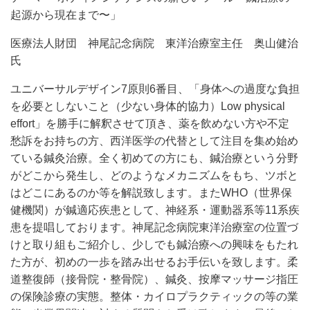
起源から現在まで〜」
医療法人財団 神尾記念病院 東洋治療室主任 奥山健治
氏
ユニバーサルデザイン7原則6番目、「身体への過度な負担
を必要としないこと（少ない身体的協力）Low physical
effort」を勝手に解釈させて頂き、薬を飲めない方や不定
愁訴をお持ちの方、西洋医学の代替として注目を集め始め
ている鍼灸治療。全く初めての方にも、鍼治療という分野
がどこから発生し、どのようなメカニズムをもち、ツボと
はどこにあるのか等を解説致します。またWHO（世界保
健機関）が鍼適応疾患として、神経系・運動器系等11系疾
患を提唱しております。神尾記念病院東洋治療室の位置づ
けと取り組もご紹介し、少しでも鍼治療への興味をもたれ
た方が、初めの一歩を踏み出せるお手伝いを致します。柔
道整復師（接骨院・整骨院）、鍼灸、按摩マッサージ指圧
の保険診療の実態。整体・カイロプラクティックの等の業