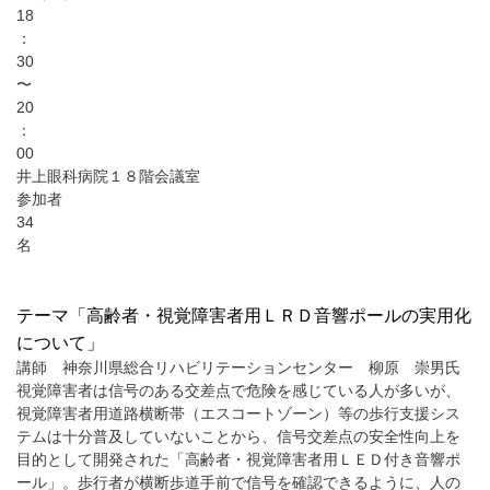
18
：
30
〜
20
：
00
井上眼科病院１８階会議室
参加者
34
名
テーマ「高齢者・視覚障害者用ＬＲＤ音響ポールの実用化
について」
講師 神奈川県総合リハビリテーションセンター 柳原 崇男氏
視覚障害者は信号のある交差点で危険を感じている人が多いが、
視覚障害者用道路横断帯（エスコートゾーン）等の歩行支援シス
テムは十分普及していないことから、信号交差点の安全性向上を
目的として開発された「高齢者・視覚障害者用ＬＥＤ付き音響ポ
ール」。歩行者が横断歩道手前で信号を確認できるように、人の