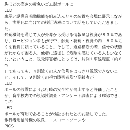
胸ほどの高さの黄色いゴム製ポールに
LED
表示と誘導音鳴動機能を組み込んだその装置を会場に展示しなが
ら、実用化に向けての検証過程について話をしていただきまし
た。
知覚機能を通じて人が外界から受ける情報量は視覚が８３％であ
り、ロービジョン者も歩行中、触覚・聴覚・視覚の内、５０％近
くを視覚に頼っていること。そして、道路横断の際、信号の状態
がわからず困る人、他者に追従して危険を感じている人も少なく
ないということ。視覚障害者にとっては、片側１車線程度（約６
m
）であっても、４割近くの人が信号をはっきり視認できないこ
と。そして、９割近くの視力障害者及び高齢者が
LED
ポールの設置により歩行時の安全性が向上すると評価したこと
が、盲学校内での視認性調査・アンケート調査により確認でき、
この
LED
ポールが有用であることが検証されたとのお話しでした。
歩行者用信号機の改良、エスコートゾーンや
PICS